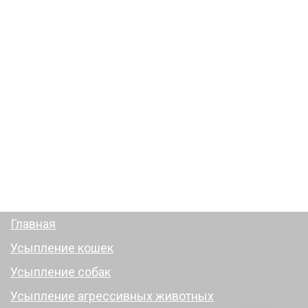
Гуманное усыпление и кремация
домашних животных
в Москве и Московской области
+7 (499) 372-40-42
Ежедневно. Круглосуточно
Полная версия сайта
Главная
Усыпление кошек
Усыпление собак
Усыпление агрессивных животных